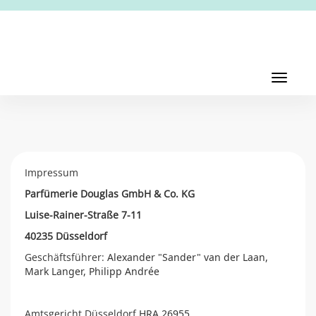
Toggl
navig
Toggle
navigati
Impressum
Parfümerie Douglas GmbH & Co. KG
Luise-Rainer-Straße 7-11
40235 Düsseldorf
Geschäftsführer:
Alexander "Sander" van der Laan,
Mark Langer, Philipp Andrée
Amtsgericht Düsseldorf
HRA 26955