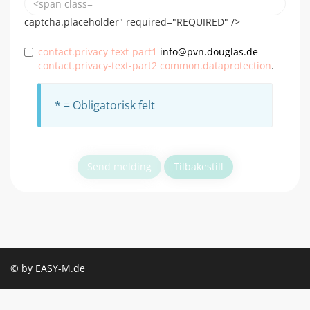
captcha.placeholder" required="REQUIRED" />
contact.privacy-text-part1
info@pvn.douglas.de
contact.privacy-text-part2
common.dataprotection
.
* = Obligatorisk felt
Send melding
Tilbakestill
© by EASY-M.de
Vilkår og betingelser
Kontakt
footer.optout
privacy.mydata
module.privacy
Impressum