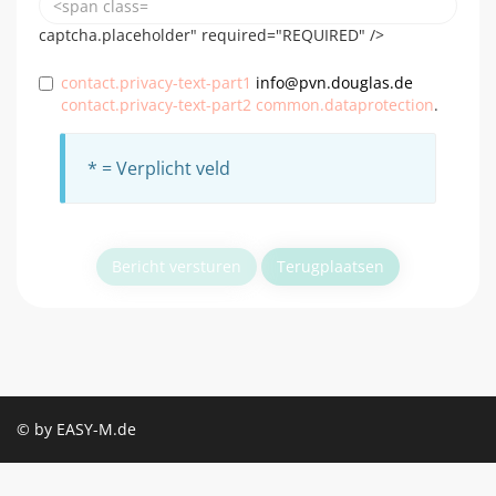
captcha.placeholder" required="REQUIRED" />
contact.privacy-text-part1
info@pvn.douglas.de
contact.privacy-text-part2
common.dataprotection
.
* = Verplicht veld
Bericht versturen
Terugplaatsen
© by EASY-M.de
Algemene voorwaarden
Contact
footer.optout
privacy.mydata
module.privacy
Colofon