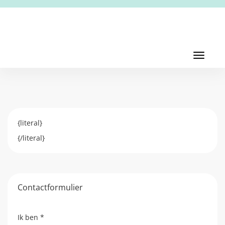
Toggl
navig
Toggle
navigati
{literal}
{/literal}
Contactformulier
Ik ben
*